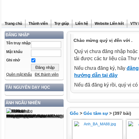
Trang chủ
Thành viên
Trợ giúp
Liên hệ
Website Liên kết
VTV 
ĐĂNG NHẬP
Chào mừng quý vị đến với .
Tên truy nhập
Quý vị chưa đăng nhập hoặc 
Mật khẩu
tải được các tư liệu của Thư 
Ghi nhớ
Nếu chưa đăng ký, hãy
đăng 
Quên mật khẩu
ĐK thành viên
hướng dẫn tại đây
Nếu đã đăng ký rồi, quý vị c
TÀI NGUYÊN DẠY HỌC
ẢNH NGẪU NHIÊN
Gốc
>
Góc tâm sự
> (397 bài)