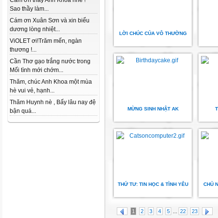
Cám ơn thầy Anh Khoa nhé !
Sao thầy làm...
Cám ơn Xuân Sơn và xin biểu
dương lòng nhiệt...
LỜI CHÚC CỦA VÔ THƯỜNG
ViOLET ơi!Trăm mến, ngàn
thương !...
Cần Thơ gạo trắng nước trong
Mối tình mới chớm...
Thăm, chúc Anh Khoa một mùa
hè vui vẻ, hạnh...
Thăm Huynh nè , Bấy lâu nay đệ
MỪNG SINH NHẬT AK
T
bận quá...
THỨ TƯ: TIN HỌC & TÌNH YÊU
CHỦ N
...
1
2
3
4
5
22
23