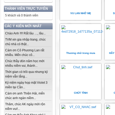
THÀNH VIÊN TRỰC TUYẾN
VU LAN NHỚ MẸ
S
5 khách và 0 thành viên
CÁC Ý KIẾN MỚI NHẤT
Chào Anh !!!! Rất lâu ...., lâu...
TVM xin gia nhập trang, chúc
chủ nhà có thật...
Cám ơn Cô Phương Lan rất
Thương nhớ trong mưa
HÃY 
nhiều. Mến chúc cô...
Chúc thầy đón năm học mới
nhiều niềm vui, thành...
Thời gian có trôi qua nhưng kỷ
niệm vẫn lắng...
Kỷ niệm ngày họp mặt Violet 3
miền tại Cần...
CHÚT TÌNH
Cám ơn anh Thiện Hải, mến
chúc anh ngàn niềm...
Thăm, chúc AK ngày mới rộn
niềm vui!...