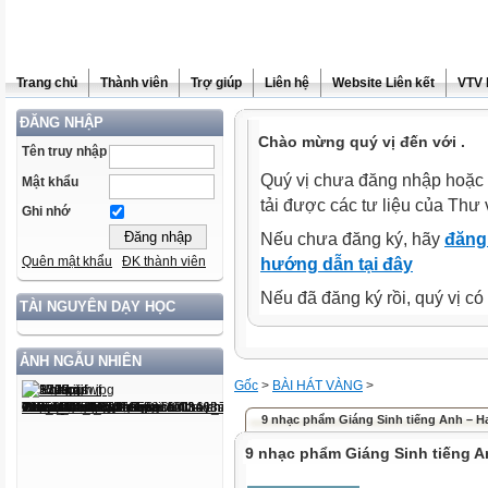
Trang chủ
Thành viên
Trợ giúp
Liên hệ
Website Liên kết
VTV 
ĐĂNG NHẬP
Chào mừng quý vị đến với .
Tên truy nhập
Quý vị chưa đăng nhập hoặc 
Mật khẩu
tải được các tư liệu của Thư 
Ghi nhớ
Nếu chưa đăng ký, hãy
đăng 
Quên mật khẩu
ĐK thành viên
hướng dẫn tại đây
Nếu đã đăng ký rồi, quý vị c
TÀI NGUYÊN DẠY HỌC
ẢNH NGẪU NHIÊN
Gốc
>
BÀI HÁT VÀNG
>
9 nhạc phẩm Giáng Sinh tiếng Anh – H
9 nhạc phẩm Giáng Sinh tiếng A