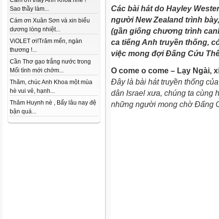
Cám ơn thầy Anh Khoa nhé !
Các bài hát do Hayley Westenr
Sao thầy làm...
người New Zealand trình bà
Cám ơn Xuân Sơn và xin biểu
dương lòng nhiệt...
(gần giống chương trình can
ViOLET ơi!Trăm mến, ngàn
ca tiếng Anh truyền thống, có
thương !...
việc mong đợi Đấng Cứu Thế,
Cần Thơ gạo trắng nước trong
O come o come – Lạy Ngài, x
Mối tình mới chớm...
Đây là bài hát truyền thống của
Thăm, chúc Anh Khoa một mùa
hè vui vẻ, hạnh...
dân Israel xưa, chúng ta cùng 
Thăm Huynh nè , Bấy lâu nay đệ
những người mong chờ Đấng 
bận quá...