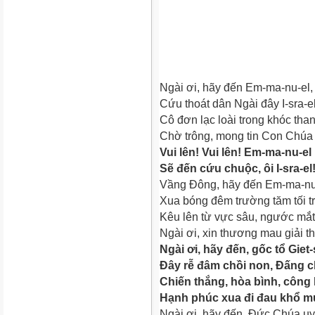
Ngài ơi, hãy đến Em-ma-nu-el,
Cứu thoát dân Ngài đây I-sra-e
Cô đơn lạc loài trong khóc tha
Chờ trông, mong tin Con Chúa 
Vui lên! Vui lên! Em-ma-nu-el
S
ẽ đến cứu chuộc, ôi I-sra-el
Vầng Đông, hãy đến Em-ma-nu
Xua bóng đêm trường tăm tối tr
Kêu lên từ vực sâu, ngước mắt
Ngài ơi, xin thương mau giải t
Ngài ơi, hãy đến, gốc tổ Giet-
Đây rễ đâm chồi non, Đấng 
Chiến thắng, hòa bình, công l
Hạnh phúc xua đi đau khổ m
Ngài ơi, hãy đến, Đức Chúa uy