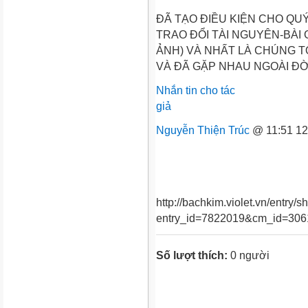
ĐÃ TẠO ĐIỀU KIỆN CHO QU
TRAO ĐỔI TÀI NGUYÊN-BÀI 
ẢNH) VÀ NHẤT LÀ CHÚNG 
VÀ ĐÃ GẶP NHAU NGOÀI Đ
Nhắn tin cho tác
giả
Nguyễn Thiện Trúc
@ 11:
http://bachkim.violet.vn/entry/
entry_id=7822019&cm_id=30
Số lượt thích:
0 người