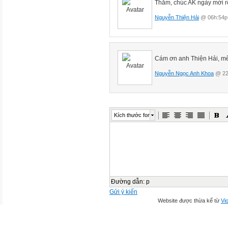
Thăm, chúc AK ngày mới r
Nguyễn Thiện Hải
@ 06h:54p 
Cám ơn anh Thiện Hải, mế
Nguyễn Ngọc Anh Khoa
@ 22
Kích thước font
Đường dẫn
:
p
Gửi ý kiến
Website được thừa kế từ
Vio