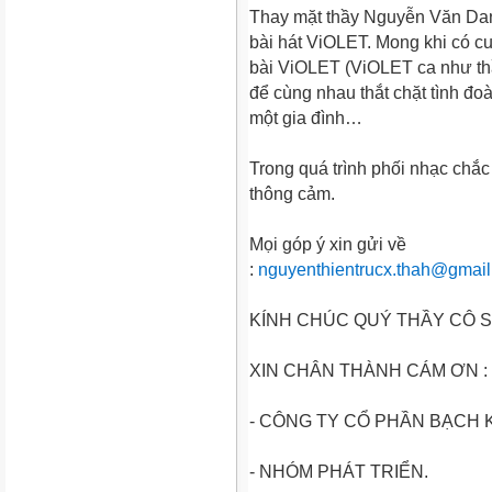
Thay mặt thầy Nguyễn Văn Danh
bài hát ViOLET. Mong khi có c
bài ViOLET (ViOLET ca như th
để cùng nhau thắt chặt tình đ
một gia đình…
Trong quá trình phối nhạc chắc
thông cảm.
Mọi góp ý xin gửi về
:
nguyenthientrucx.thah@gmai
KÍNH CHÚC QUÝ THẦY CÔ 
XIN CHÂN THÀNH CÁM ƠN :
- CÔNG TY CỔ PHẦN BẠCH K
- NHÓM PHÁT TRIỂN.