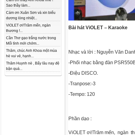
Cám ơn thầy Anh Khoa nhé !
Sao thầy làm...
Cám ơn Xuân Sơn và xin biểu
dương lòng nhiệt...
ViOLET ơi!Trăm mến, ngàn
Bài hát ViOLET – Karaoke
thương !...
Cần Thơ gạo trắng nước trong
Mối tình mới chớm...
Thăm, chúc Anh Khoa một mùa
Nhạc và lời : Nguyễn Văn Dan
hè vui vẻ, hạnh...
-Phối nhạc bằng đàn PSR550B
Thăm Huynh nè , Bấy lâu nay đệ
bận quá...
-Điệu DISCO.
-Tranpose:-3
-Tempo: 120
Phần dạo :
ViOLET ơi!Trăm mến, ngàn t