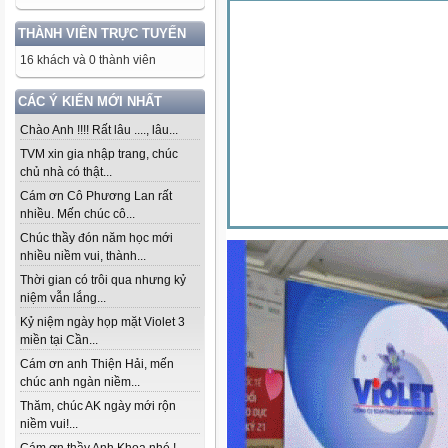
THÀNH VIÊN TRỰC TUYẾN
16 khách và 0 thành viên
CÁC Ý KIẾN MỚI NHẤT
Chào Anh !!!! Rất lâu ...., lâu...
TVM xin gia nhập trang, chúc
chủ nhà có thật...
Cám ơn Cô Phương Lan rất
nhiều. Mến chúc cô...
Chúc thầy đón năm học mới
nhiều niềm vui, thành...
Thời gian có trôi qua nhưng kỷ
niệm vẫn lắng...
Kỷ niệm ngày họp mặt Violet 3
miền tại Cần...
Cám ơn anh Thiện Hải, mến
chúc anh ngàn niềm...
Thăm, chúc AK ngày mới rộn
niềm vui!...