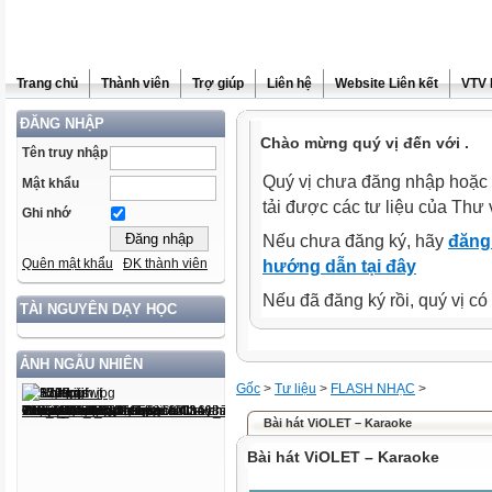
Trang chủ
Thành viên
Trợ giúp
Liên hệ
Website Liên kết
VTV 
ĐĂNG NHẬP
Chào mừng quý vị đến với .
Tên truy nhập
Quý vị chưa đăng nhập hoặc 
Mật khẩu
tải được các tư liệu của Thư 
Ghi nhớ
Nếu chưa đăng ký, hãy
đăng 
Quên mật khẩu
ĐK thành viên
hướng dẫn tại đây
Nếu đã đăng ký rồi, quý vị c
TÀI NGUYÊN DẠY HỌC
ẢNH NGẪU NHIÊN
Gốc
>
Tư liệu
>
FLASH NHẠC
>
Bài hát ViOLET – Karaoke
Bài hát ViOLET – Karaoke