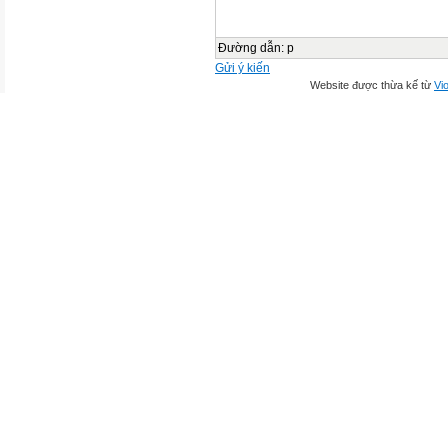
Đường dẫn
:
p
Gửi ý kiến
Website được thừa kế từ
Vio