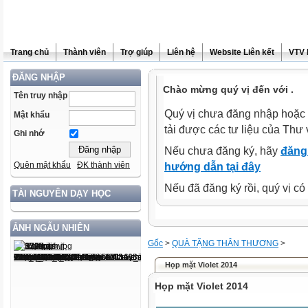
Trang chủ
Thành viên
Trợ giúp
Liên hệ
Website Liên kết
VTV 
ĐĂNG NHẬP
Chào mừng quý vị đến với .
Tên truy nhập
Quý vị chưa đăng nhập hoặc 
Mật khẩu
tải được các tư liệu của Thư 
Ghi nhớ
Nếu chưa đăng ký, hãy
đăng 
Quên mật khẩu
ĐK thành viên
hướng dẫn tại đây
Nếu đã đăng ký rồi, quý vị c
TÀI NGUYÊN DẠY HỌC
ẢNH NGẪU NHIÊN
Gốc
>
QUÀ TẶNG THÂN THƯƠNG
>
Họp mặt Violet 2014
Họp mặt Violet 2014