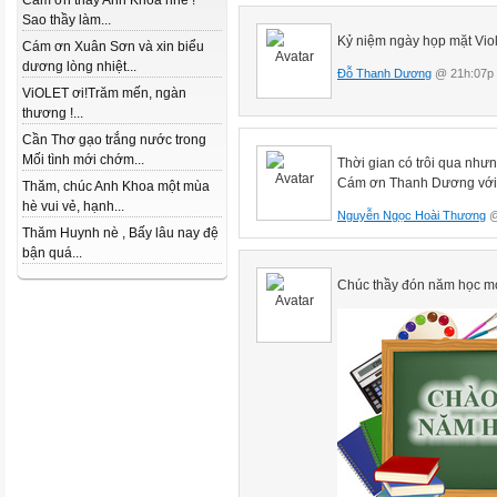
Cám ơn thầy Anh Khoa nhé !
Sao thầy làm...
Kỷ niệm ngày họp mặt Viol
Cám ơn Xuân Sơn và xin biểu
dương lòng nhiệt...
Đỗ Thanh Dương
@ 21h:07p 
ViOLET ơi!Trăm mến, ngàn
thương !...
Cần Thơ gạo trắng nước trong
Mối tình mới chớm...
Thời gian có trôi qua nhưn
Cám ơn Thanh Dương với đ
Thăm, chúc Anh Khoa một mùa
hè vui vẻ, hạnh...
Nguyễn Ngọc Hoài Thương
@
Thăm Huynh nè , Bấy lâu nay đệ
bận quá...
Chúc thầy đón năm học mới