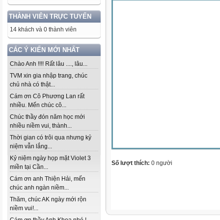
THÀNH VIÊN TRỰC TUYẾN
14 khách và 0 thành viên
CÁC Ý KIẾN MỚI NHẤT
Chào Anh !!!! Rất lâu ...., lâu...
TVM xin gia nhập trang, chúc
chủ nhà có thật...
Cám ơn Cô Phương Lan rất
nhiều. Mến chúc cô...
Chúc thầy đón năm học mới
nhiều niềm vui, thành...
Thời gian có trôi qua nhưng kỷ
niệm vẫn lắng...
Kỷ niệm ngày họp mặt Violet 3
Số lượt thích:
0 người
miền tại Cần...
Cám ơn anh Thiện Hải, mến
chúc anh ngàn niềm...
Thăm, chúc AK ngày mới rộn
niềm vui!...