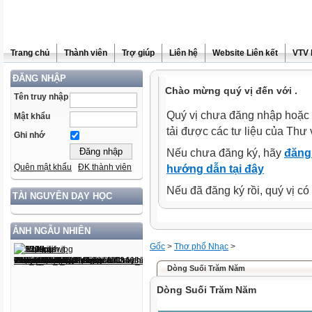
Trang chủ
Thành viên
Trợ giúp
Liên hệ
Website Liên kết
VTV 
ĐĂNG NHẬP
Chào mừng quý vị đến với .
Tên truy nhập
Quý vị chưa đăng nhập hoặc 
Mật khẩu
tải được các tư liệu của Thư 
Ghi nhớ
Nếu chưa đăng ký, hãy
đăng 
Quên mật khẩu
ĐK thành viên
hướng dẫn tại đây
Nếu đã đăng ký rồi, quý vị c
TÀI NGUYÊN DẠY HỌC
ẢNH NGẪU NHIÊN
Gốc
>
Thơ phổ Nhạc
>
Dòng Suối Trăm Năm
Dòng Suối Trăm Năm