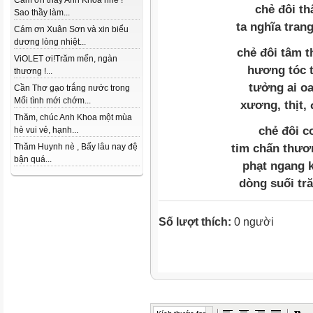
Cám ơn thầy Anh Khoa nhé !
chẻ đôi th
Sao thầy làm...
ta nghĩa tran
Cám ơn Xuân Sơn và xin biểu
dương lòng nhiệt...
chẻ đôi tâm t
ViOLET ơi!Trăm mến, ngàn
hương tóc t
thương !...
tưởng ai oa
Cần Thơ gạo trắng nước trong
Mối tình mới chớm...
xương, thịt, 
Thăm, chúc Anh Khoa một mùa
chẻ đôi co
hè vui vẻ, hạnh...
tim chấn thươ
Thăm Huynh nè , Bấy lâu nay đệ
bận quá...
phạt ngang k
dòng suối tr
Số lượt thích:
0 người