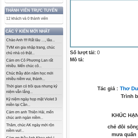
THÀNH VIÊN TRỰC TUYẾN
12 khách và 0 thành viên
CÁC Ý KIẾN MỚI NHẤT
Chào Anh !!!! Rất lâu ...., lâu...
TVM xin gia nhập trang, chúc
Số lượt tải:
0
chủ nhà có thật...
Mô tả:
Cám ơn Cô Phương Lan rất
nhiều. Mến chúc cô...
Chúc thầy đón năm học mới
nhiều niềm vui, thành...
Thời gian có trôi qua nhưng kỷ
Tác giả :
Thơ Du
niệm vẫn lắng...
Trình 
Kỷ niệm ngày họp mặt Violet 3
miền tại Cần...
Cám ơn anh Thiện Hải, mến
KHÚC HẠN
chúc anh ngàn niềm...
Thăm, chúc AK ngày mới rộn
chẻ đôi sông
niềm vui!...
mưa quấn k