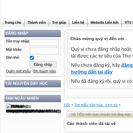
Trang chủ
Thành viên
Trợ giúp
Liên hệ
Website Liên kết
VTV 
ĐĂNG NHẬP
Chào mừng quý vị đến với .
Tên truy nhập
Quý vị chưa đăng nhập hoặc 
Mật khẩu
tải được các tư liệu của Thư 
Ghi nhớ
Nếu chưa đăng ký, hãy
đăng 
Quên mật khẩu
ĐK thành viên
hướng dẫn tại đây
Nếu đã đăng ký rồi, quý vị c
TÀI NGUYÊN DẠY HỌC
ẢNH NGẪU NHIÊN
Gốc
>
Tim hiểu Văn hóa - Lịch sử
>
HÀ TIÊN miên man chuyện tình lãng mạn
Các thành viên đã tải về