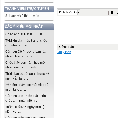
THÀNH VIÊN TRỰC TUYẾN
Kích thước font
8 khách và 0 thành viên
CÁC Ý KIẾN MỚI NHẤT
Chào Anh !!!! Rất lâu ...., lâu...
TVM xin gia nhập trang, chúc
chủ nhà có thật...
Đường dẫn
:
p
Cám ơn Cô Phương Lan rất
Gửi ý kiến
nhiều. Mến chúc cô...
Chúc thầy đón năm học mới
nhiều niềm vui, thành...
Thời gian có trôi qua nhưng kỷ
niệm vẫn lắng...
Kỷ niệm ngày họp mặt Violet 3
miền tại Cần...
Cám ơn anh Thiện Hải, mến
chúc anh ngàn niềm...
Thăm, chúc AK ngày mới rộn
niềm vui!...