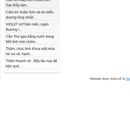
Cám ơn thầy Anh Khoa nhé !
Sao thầy làm...
Cám ơn Xuân Sơn và xin biểu
dương lòng nhiệt...
ViOLET ơi!Trăm mến, ngàn
thương !...
Cần Thơ gạo trắng nước trong
Mối tình mới chớm...
Thăm, chúc Anh Khoa một mùa
hè vui vẻ, hạnh...
Thăm Huynh nè , Bấy lâu nay đệ
bận quá...
Website được thừa kế từ
Vio