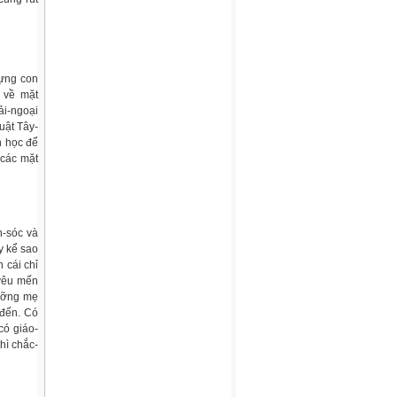
dựng con
 về mặt
ải-ngoại
uật Tây-
n học để
 các mặt
n-sóc và
y kể sao
 cái chỉ
 yêu mến
dưỡng mẹ
 đến. Có
có giáo-
hì chắc-