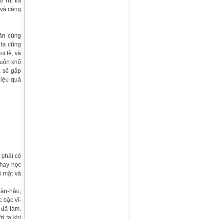
 rút tỉa
 và càng
văn cùng
 ta cũng
i lẽ, và
huôn khổ
a sẽ gặp
hiệu-quả
 phải có
 hay học
i mặt và
oàn-hảo,
 bậc vĩ-
 đã làm.
i ta khi