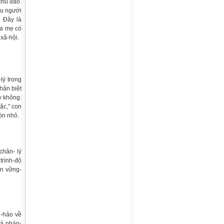
chu đáo.
ều người
. Đây là
ha mẹ có
xã-hội.
lý trong
hân biệt
y không.
ặc," con
òn nhỏ.
chân- lý
 trình-độ
ản vững-
n-hảo về
và phán-