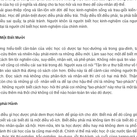
m của họ có ý-nghĩa và đáng cho ta học-hỏi và noi theo để cứu-nhân độ-thế.
ải giao-thiệp rộng và lăn-lộn với đời để học kinh-nghiệm sống và trau-giồi kiến
ác. Học để phân-biệt được điều phải điều trái. Thấy điều tốt điều phải, ta phải bắ
iều sai quấy, ta phải tránh. Người khôn là người biết học kinh-nghiệm của ngư
ại là người chỉ biết học kinh-nghiệm của chính mình.
 Một Biết Mười
ng hiểu-biết căn-bản của việc học có được tại học-đường và trong gia-đình, t
-cứu thêm và nhiên-hậu phát-minh ra những điều mới. Làm sao học một để biết m
 cách tìm tòi nghiên-cứu, suy-diễn, nhận-xét, và phê-phán. Không nên quá tin vào
-vở cũng có nhiều cái sai trái trong đó. Người xưa có nói "Tận tín ư thư bất như vô 
 tin vào sách thà đừng có sách còn hơn. Điều này là để cảnh-cáo những người th
ch. Đọc sách mà không chịu phân-tích và nhận-xét thì chỉ có hại mà thôi. Thậ
còn cho là những gì cổ- nhân viết ra để lại cho hậu-thế chỉ là những "tao-phách" 
. Những người biết cách học- hỏi thì phải coi những "tao-phách" này như là một tài
-cứu thêm mà thôi chứ không có thể nào hoàn-toàn tin vào đó được.
 phải Hành
điều gì học được phải đem thực-hành để giúp-ích cho đời. Biết mà để đó cũng g
iết và cái biết đó là một điều vô-ích. Biết điều phải mà không làm thì cái biết đó 
 cho nhân-quần xã-hội. Hơn-nữa, khi ta học được điều hay mà không đem ra phổ
ành thì cái học của ta cũng mai-một đi. Chính vì thế mà việc học ở các nước tân-tiế
- thức tới thí-nghiệm, trắc-nghiệm, áp-dụng, rồi thi-hành, và cuối cùng lượng-giá 