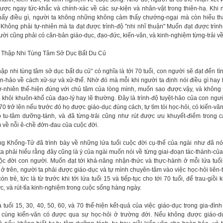
ược ngay tức-khắc và chính-xác về các sự-kiện và nhân-vật trong thiên-hạ. Khi 
hấy điều gì, người ta không những không cảm thấy chướng-ngại mà còn hiểu t
. Không phải tự-nhiên mà ta đạt được trình-độ "nhi nhĩ thuận" Muốn đạt được trình
ời cũng phải có căn-bản giáo-dục, đạo-đức, kiến-văn, và kinh-nghiệm từng-trải về
t Thập Nhi Tùng Tâm Sở Dục Bất Du Củ
hập nhi tùng tâm sở dục bất du củ" có nghĩa là tới 70 tuổi, con người sẽ đạt đến tì
àn-hảo về cách xử-sự và xử-thế.
Nhờ đó mà mỗi khi người ta định nói điều gì hay 
tự-nhiên
thể-hiện đúng với chủ tâm của lòng mình, muốn sao được vậy, và không
a khỏi khuôn-khổ của đạo-lý hay lẽ thường. Đây là trình-độ tuyệt-hảo của con ngư
 70 trở lên nếu trước đó họ được giáo-dục đúng cách, tự tìm tòi học-hỏi, có kiến-vă
ó tu-tâm dưỡng-tánh, và đã từng-trải cũng như rút được ưu khuyết-điểm trong c
 về nỗi ê-chề đớn-đau của cuộc đời.
ng Khổng-Tử đã trình bày về những lứa tuổi cuộc đời cụ-thể của ngài như đã nói
ta phải hiểu rằng đây cũng là ý của ngài muốn nói về từng giai-đoạn tác-thành-của
uộc đời con người. Muốn đạt tới khả-năng nhận-thức và thực-hành ở mỗi lứa tuổ
 ở trên, người ta phải được giáo-dục và tự mình chuyên-tâm vào việc học-hỏi liên-
còn trẻ, tức là từ trước khi tới lứa tuổi 15 và tiếp-tục cho tới 70 tuổi, để trau-giồi 
, và rút-tỉa kinh-nghiệm trong cuộc sống hàng ngày.
 tuổi 15, 30, 40, 50, 60, và 70 thể-hiện kết-quả của việc giáo-dục trong gia-đình
cùng kiến-văn có được qua sự học-hỏi ở trường đời. Nếu không được giáo-d