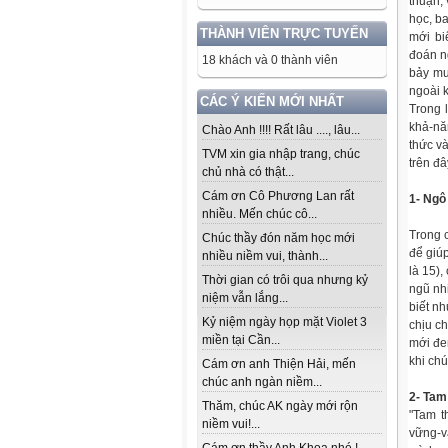
thuận, 
học, ba
THÀNH VIÊN TRỰC TUYẾN
mới bi
đoán n
18 khách và 0 thành viên
bảy mư
ngoài 
CÁC Ý KIẾN MỚI NHẤT
Trong 
khả-nă
Chào Anh !!!! Rất lâu ...., lâu...
thức v
TVM xin gia nhập trang, chúc
trên đâ
chủ nhà có thật...
Cám ơn Cô Phương Lan rất
1- Ngô
nhiều. Mến chúc cô...
Trong 
Chúc thầy đón năm học mới
để giú
nhiều niềm vui, thành...
là 15),
Thời gian có trôi qua nhưng kỷ
ngũ nhi
niệm vẫn lắng...
biết n
Kỷ niệm ngày họp mặt Violet 3
chịu c
miền tại Cần...
mới đe
khi chú
Cám ơn anh Thiện Hải, mến
chúc anh ngàn niềm...
2- Tam
Thăm, chúc AK ngày mới rộn
"Tam t
niềm vui!...
vững-v