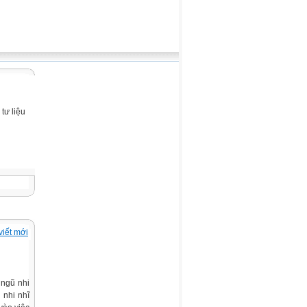
tư liệu
viết mới
 ngũ nhi
 nhi nhĩ