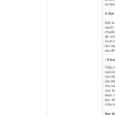
ưu-khuy
4. Học
Đây là
người 
chuyên
đã có l
Âu thì
làm ng
sau để
- Ở tr
"Hiếu-
nuôi-n
cho xiế
cần th
cha mẹ
cha, â
được n
dục. Nế
chắn h
Học Sa