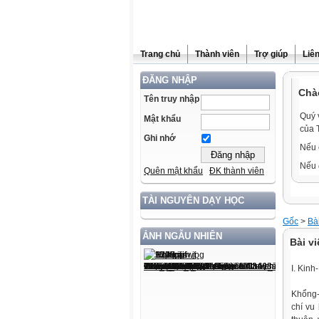
Trang chủ
Thành viên
Trợ giúp
Liê
ĐĂNG NHẬP
Chà
Tên truy nhập
Quý 
Mật khẩu
của 
Ghi nhớ
Nếu 
Nếu 
Quên mật khẩu
ĐK thành viên
TÀI NGUYÊN DẠY HỌC
Gốc
>
Bài
ẢNH NGẪU NHIÊN
Bài vi
I. Kin
Khổng-
chí vu 