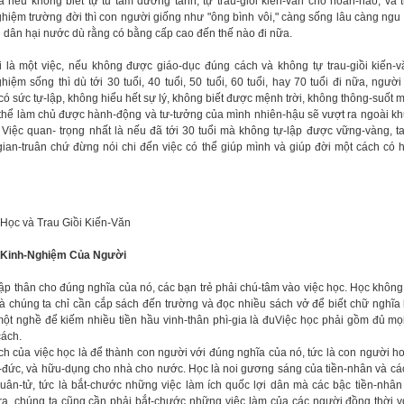
à nếu không biết tự tu tâm dưỡng tánh, tự trau-giồi kiến-văn cho hoàn-hảo, và tự
ghiệm trường đời thì con người giống như "ông bình vôi," càng sống lâu càng ngu
i dân hại nước dù rằng có bằng cấp cao đến thế nào đi nữa.
i là một việc, nếu không được giáo-dục đúng cách và không tự trau-giồi kiến-
hiệm sống thì dù tới 30 tuổi, 40 tuổi, 50 tuổi, 60 tuổi, hay 70 tuổi đi nữa, người
ó sức tự-lập, không hiểu hết sự lý, không biết được mệnh trời, không thông-suốt mọ
thể làm chủ được hành-động và tư-tưởng của mình nhiên-hậu sẽ vượt ra ngoài k
. Việc quan- trọng nhất là nếu đã tới 30 tuổi mà không tự-lập được vững-vàng, t
gian-truân chứ đừng nói chi đến việc có thể giúp mình và giúp đời một cách có 
c Học và Trau Giồi Kiến-Văn
 Kinh-Nghiệm Của Người
ập thân cho đúng nghĩa của nó, các bạn trẻ phải chú-tâm vào việc học. Học không
là chúng ta chỉ cần cắp sách đến trường và đọc nhiều sách vở để biết chữ nghĩa
ột nghề để kiếm nhiều tiền hầu vinh-thân phì-gia là đuViệc học phải gồm đủ mọ
cách.
ch của việc học là để thành con người với đúng nghĩa của nó, tức là con người h
-đức, và hữu-dụng cho nhà cho nước. Học là noi gương sáng của tiền-nhân và các
uân-tử, tức là bắt-chước những việc làm ích quốc lợi dân mà các bậc tiền-nhân
ra, chúng ta cũng cần phải bắt-chước những việc làm của các người đồng thời vớ