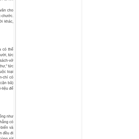
-văn cho
t-chước.
ời khác,
a có thể
ười, tức
 sách-vở
thư," tức
uộc loại
m-chí có
(cặn bã)
-liệu để
iống như
chẳng có
-biến và
n đều đi
cùng rút