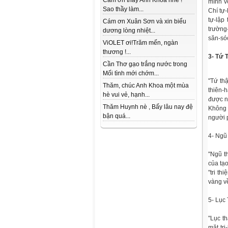
Cám ơn thầy Anh Khoa nhé !
mình v
Sao thầy làm...
Chí tự-
tự-lập
Cám ơn Xuân Sơn và xin biểu
trường
dương lòng nhiệt...
săn-só
ViOLET ơi!Trăm mến, ngàn
thương !...
3- Tứ 
Cần Thơ gạo trắng nước trong
Mối tình mới chớm...
"Tứ thậ
Thăm, chúc Anh Khoa một mùa
thiên-h
hè vui vẻ, hạnh...
được n
Thăm Huynh nè , Bấy lâu nay đệ
Không 
bận quá...
người 
4- Ngũ
"Ngũ th
của tạ
"tri t
vàng v
5- Lục
"Lục th
mặt tr