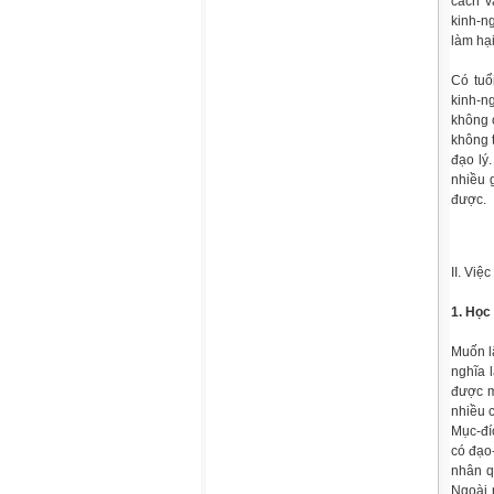
cách v
kinh-n
làm hạ
Có tuổ
kinh-ng
không c
không 
đạo lý
nhiều 
được.
II. Việ
1. Học
Muốn l
nghĩa 
được m
nhiều 
Mục-đí
có đạo
nhân q
Ngoài 