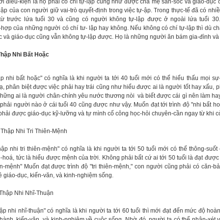
ới điều-kiện là họ phải có chí tự-lập cũng như được cha mẹ săn-sóc và giáo-dục 
lập của con người giữ vai-trò quyết-định trong việc tự-ập. Trong thực-tế đã có nhi
 từ trước lứa tuổi 30 và cũng có người không tự-lập được ở ngoài lứa tuổi 30
-hợp của những người có chí tư- lập hay không. Nếu không có chí tự-lập thì dù c
c và giáo-dục cũng vẫn không tự-lập được. Họ là những người ăn bám gia-đình và 
Thập Nhi Bất Hoặc
p nhi bất hoặc" có nghĩa là khi người ta tới 40 tuổi mới có thể hiểu thấu mọi sự-
ạ, phân biệt được việc phải hay trái cũng như hiểu được ai là người tốt hay xấu, p
hững ai là người chân-chính yêu nước thương nòi và biết được cái gì nên làm ha
phải người nào ở cái tuổi 40 cũng được như vậy. Muốn đạt tới trình độ "nhi bất ho
phải được giáo-dục kỹ-lưỡng và tự mình cố công học-hỏi chuyên-cần ngay từ khi c
 Thập Nhi Tri Thiên-Mệnh
ập nhi tri thiên-mệnh" có nghĩa là khi người ta tới 50 tuổi mới có thể thông-suốt 
o-hoá, tức là hiểu được mệnh của trời.
Không phải bất cứ ai tới 50 tuổi là đạt được
hiện-mệnh" Muốn đạt được
trình độ "tri thiên-mệnh," con người cũng phải có căn-b
ề giáo-dục, kiến-văn, và kinh-nghiệm sống.
 Thập Nhi Nhĩ-Thuận
ập nhi nhĩ-thuận" có nghĩa là khi người ta tới 60 tuổi thì mới đạt đến mức độ hoà
i-hành, kiến-văn, và kinh-nghiệm về cuộc sống. Nhờ đó, người ta có thể nhận-xét 