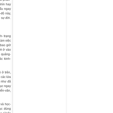
nhìn hay
hấu ngay
-độ này,
 sự đời.
nh- trạng
làm việc
 bao giờ
ời ở vào
n quảng-
ác kinh-
 ở trên,
 các lứa
i như đã
tục ngay
kiến-văn,
 và học-
ục đúng