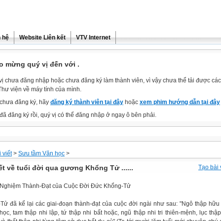
n hệ
Website Liên kết
VTV Internet
o mừng quý vị đến với .
vị chưa đăng nhập hoặc chưa đăng ký làm thành viên, vì vậy chưa thể tải được các 
Thư viện về máy tính của mình.
chưa đăng ký, hãy
đăng ký thành viên tại đây
hoặc
xem phim hướng dẫn tại đây
đã đăng ký rồi, quý vị có thể đăng nhập ở ngay ô bên phải.
 viết
>
Sưu tầm Văn học
>
ết về tuổi đời qua gương Khổng Tử ......
Tạo bài 
h-Nghiệm Thành-Đạt của Cuộc Đời Đức Khổng-Tử
Tử đã kể lại các giai-đoạn thành-đạt của cuộc đời ngài như sau: "Ngô thập hữu
học, tam thập nhi lập, tứ thập nhi bất hoặc, ngũ thập nhi tri thiên-mệnh, lục thập