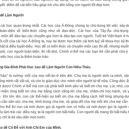
ết- điểm để cải-tiến hầu giúp-ích cho đời-sống con người tốt đẹp hơn.
 để Làm Người
 cái học quan-trọng nhất. Cái học của Á-Đông chúng ta chú-trọng tới việc xây-
toàn-diện về kiến-thức cũng như về đạo-đức. Cái học của Tây-Âu chú-trọng
-môn để đào-tạo các chuyên-gia hơn là đào-tạo con người. Tuổi trẻ Việt-Nam ở h
õi-cốt của cái học Á-Đông ta, nay lại được học thêm cái tinh-tuý về khoa-học kỹ-th
 thật là điều tuyệt-diệu. Học để có kiến-thức và chuyên-môn cao thì dễ, nhưng muố
ười, con người toàn-diện, thì rất khó. Chính vì thế mà các bạn trẻ cần phải chú-ý
 việc học của ta thêm hoàn-hảo:
ong Gia-Đình Phải Học sao để Làm Người Con Hiếu-Thảo.
Thảo" là rường- mối của mọi nết ăn-ở trên đời. Cha mẹ là người sinh ra mình, să
ấng mình rất vất-vả, và còn lo giáo-dục cho mình nên người tử-tế nữa. Công-đức ấ
t được! Chính vì thế mà con cái phải biết kính-yêu và biết ơn cha mẹ. Lúc nhỏ, con
ể-hiện lòng biết ơn cha mẹ bằng cách vâng-lời cha mẹ, chăm-chỉ học-hành, và
. Khi lớn lên, con cái thể-hiện sự biết ơn cha mẹ bằng cách hết lòng phụng-
n-cần săn-sóc cha mẹ, kính-trọng cha mẹ, và giúp-đỡ cha mẹ mổi khi cha mẹ cần
hư thế thì con cái mới được gọi là người con có hiếu và mới được gọi là người 
u làm trái các điều này, ta là người con bất-hiếu. Con người đã mang tội bất-hiếu t
ọ chỉ là kẻ sâu-dân mọt-nước.
o để Có Đễ với Anh Chị Em của Mình.