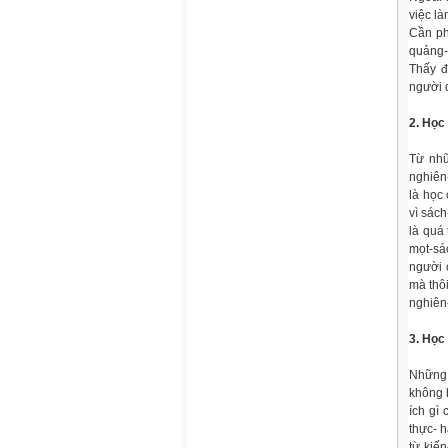
việc là
Cần ph
quảng-b
Thấy đ
người d
2. Học
Từ nhữ
nghiên
là học
vì sách
là quá
mọt-sá
người 
mà thôi
nghiên
3. Học
Những 
không b
ích gì
thực- h
từ kiến