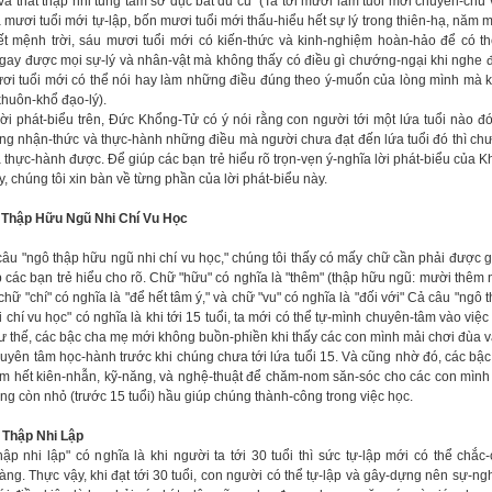
và thất thập nhi tùng tâm sở dục bất du củ" (Ta tới mười lăm tuổi mới chuyên-chú 
 mươi tuổi mới tự-lập, bốn mươi tuổi mới thấu-hiểu hết sự lý trong thiên-hạ, năm m
ết mệnh trời, sáu mươi tuổi mới có kiến-thức và kinh-nghiệm hoàn-hảo để có t
gay được mọi sự-lý và nhân-vật mà không thấy có điều gì chướng-ngại khi nghe 
ơi tuổi mới có thể nói hay làm những điều đúng theo ý-muốn của lòng mình mà 
khuôn-khổ đạo-lý).
lời phát-biểu trên, Đức Khổng-Tử có ý nói rằng con người tới một lứa tuổi nào đ
ng nhận-thức và thực-hành những điều mà người chưa đạt đến lứa tuổi đó thì ch
à thực-hành được. Để giúp các bạn trẻ hiểu rõ trọn-vẹn ý-nghĩa lời phát-biểu của 
y, chúng tôi xin bàn về từng phần của lời phát-biểu này.
 Thập Hữu Ngũ Nhi Chí Vu Học
câu "ngô thập hữu ngũ nhi chí vu học," chúng tôi thấy có mấy chữ cần phải được gi
p các bạn trẻ hiểu cho rõ. Chữ "hữu" có nghĩa là "thêm" (thập hữu ngũ: mười thêm 
 chữ "chí" có nghĩa là "để hết tâm ý," và chữ "vu" có nghĩa là "đối v
ớ
i" Cả câu "ngô 
 chí vu học" có nghĩa là khi tới 15 tuổi, ta mới có thể tự-mình chuyên-tâm vào việc
hư thế, các bậc cha mẹ mới không buồn-phiền khi thấy các con mình mải chơi đùa 
huyên tâm học-hành trước khi chúng chưa tới lứa tuổi 15. Và cũng nhờ đó, các bậ
m hết kiên-nhẫn, kỹ-năng, và nghệ-thuật để chăm-nom săn-sóc cho các con mình
ng còn nhỏ (trước 15 tuổi) hầu giúp chúng thành-công trong việc học.
 Thập Nhi Lập
hập nhi lập" có nghĩa là khi người ta tới 30 tuổi thì sức tự-lập mới có thể chắc
àng. Thực vậy, khi đạt tới 30 tuổi, con người có thể tự-lập và gây-dựng nên sự-ng