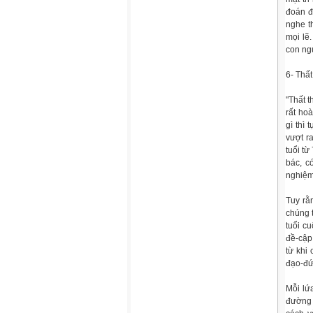
đoán đ
nghe t
mọi lẽ
con ngư
6- Thấ
"Thất t
rất ho
gì thì 
vượt r
tuổi từ
bác, c
nghiệm
Tuy rằ
chúng 
tuổi c
đề-cập
từ khi 
đạo-đức
Mỗi lứa
đường 