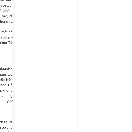
vào việc
ươi tuổi
hể phán-
được, và
không ra
ó mới có
ưa nhận-
Khổng-Tử
ải-thích
năm, tức
thập hữu
 học. Có
và không
c cha mẹ
 ngay từ
-chắn và
hiệp cho