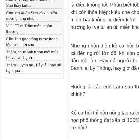
Cám ơn thầy Anh Khoa nhé !
là điều không tốt. Phân biệt tố
Sao thầy làm...
khi còn thỏa hiệp: kiểu che ch
Cám ơn Xuân Sơn và xin biểu
dương lòng nhiệt...
miễn bài không bị điểm kém. 
ViOLET ơi!Trăm mến, ngàn
hưởng lợi và tự an ủi: miễn khô
thương !...
Cần Thơ gạo trắng nước trong
Mối tình mới chớm...
Nhưng nhận diện kẻ cơ hội, b
Thăm, chúc Anh Khoa một mùa
cả đến người lớn đôi khi còn ph
hè vui vẻ, hạnh...
đâu mà lần. Hay có người bi q
Thăm Huynh nè , Bấy lâu nay đệ
Sanh, ai Lý Thông, hay giờ đã
bận quá...
Huống là các em! Làm sao th
chính?
Kẻ cơ hội thì nôn nóng tạo ra th
học phổ thông đạt xấp xỉ 100%
cơ hội?