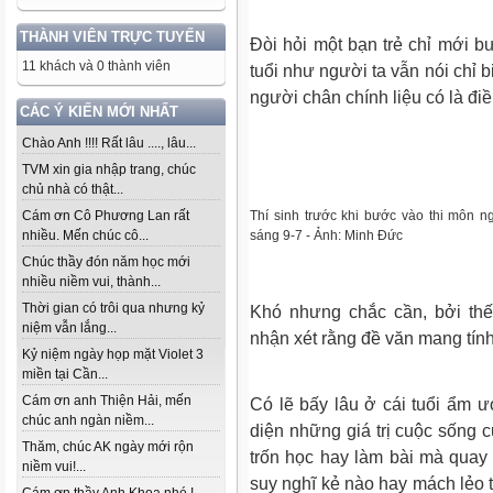
THÀNH VIÊN TRỰC TUYẾN
Đòi hỏi một bạn trẻ chỉ mới 
11 khách và 0 thành viên
tuổi như người ta vẫn nói chỉ b
người chân chính liệu có là đi
CÁC Ý KIẾN MỚI NHẤT
Chào Anh !!!! Rất lâu ...., lâu...
TVM xin gia nhập trang, chúc
chủ nhà có thật...
Thí sinh trước khi bước vào thi mô
Cám ơn Cô Phương Lan rất
sáng 9-7 - Ảnh: Minh Đức
nhiều. Mến chúc cô...
Chúc thầy đón năm học mới
nhiều niềm vui, thành...
Thời gian có trôi qua nhưng kỷ
Khó nhưng chắc cần, bởi thế
niệm vẫn lắng...
nhận xét rằng đề văn mang tính
Kỷ niệm ngày họp mặt Violet 3
miền tại Cần...
Cám ơn anh Thiện Hải, mến
Có lẽ bấy lâu ở cái tuổi ẩm 
chúc anh ngàn niềm...
diện những giá trị cuộc sống 
Thăm, chúc AK ngày mới rộn
trốn học hay làm bài mà quay 
niềm vui!...
suy nghĩ kẻ nào hay mách lẻo 