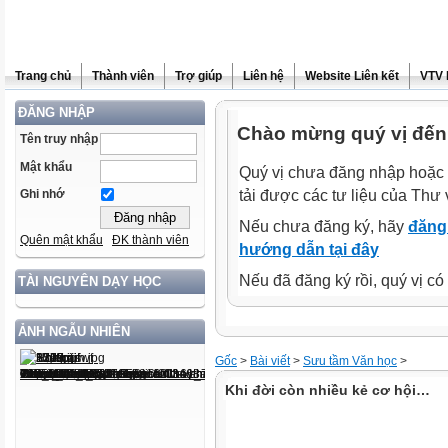
Trang chủ
Thành viên
Trợ giúp
Liên hệ
Website Liên kết
VTV 
ĐĂNG NHẬP
Chào mừng quý vị đến 
Tên truy nhập
Mật khẩu
Quý vị chưa đăng nhập hoặc 
tải được các tư liệu của Thư 
Ghi nhớ
Nếu chưa đăng ký, hãy
đăng 
Quên mật khẩu
ĐK thành viên
hướng dẫn tại đây
Nếu đã đăng ký rồi, quý vị c
TÀI NGUYÊN DẠY HỌC
ẢNH NGẪU NHIÊN
Gốc
>
Bài viết
>
Sưu tầm Văn học
>
Khi đời còn nhiều kẻ cơ hội…