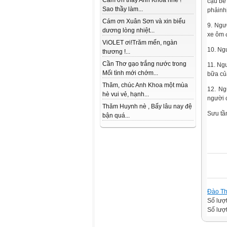
Cám ơn thầy Anh Khoa nhé !
cậu bé
Sao thầy làm...
phảinh
Cám ơn Xuân Sơn và xin biểu
9. Ngư
dương lòng nhiệt...
xe ôm 
ViOLET ơi!Trăm mến, ngàn
10. Ng
thương !...
Cần Thơ gạo trắng nước trong
11. Ngư
Mối tình mới chớm...
bữa củ
Thăm, chúc Anh Khoa một mùa
12. Ng
hè vui vẻ, hạnh...
người 
Thăm Huynh nè , Bấy lâu nay đệ
Sưu t
bận quá...
Đào Th
Số lượ
Số lượt