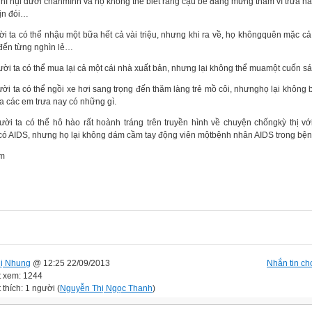
 hì hụi dưới chânmình và họ không thể biết rằng cậu bé đang mừng thầm vì trưa n
ịn đói…
ời ta có thể nhậu một bữa hết cả vài triệu, nhưng khi ra về, họ khôngquên mặc cả
đến từng nghìn lẻ…
ười ta có thể mua lại cả một cái nhà xuất bản, nhưng lại không thể muamột cuốn sá
ời ta có thể ngồi xe hơi sang trọng đến thăm làng trẻ mồ côi, nhưnghọ lại không b
a các em trưa nay có những gì.
ười ta có thể hô hào rất hoành tráng trên truyền hình về chuyện chốngkỳ thị v
có AIDS, nhưng họ lại không dám cầm tay động viên mộtbệnh nhân AIDS trong bện
ầm
ị Nhung
@ 12:25 22/09/2013
Nhắn tin cho
t xem: 1244
 thích: 1 người (
Nguyễn Thị Ngọc Thanh
)