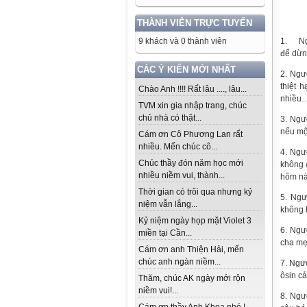
THÀNH VIÊN TRỰC TUYẾN
1. Ngư
9 khách và 0 thành viên
để dừn
CÁC Ý KIẾN MỚI NHẤT
2. Ngườ
thiệt 
Chào Anh !!!! Rất lâu ...., lâu...
nhiều
TVM xin gia nhập trang, chúc
chủ nhà có thật...
3. Ngư
nếu mộ
Cám ơn Cô Phương Lan rất
nhiều. Mến chúc cô...
4. Ngư
Chúc thầy đón năm học mới
không 
nhiều niềm vui, thành...
hôm nà
Thời gian có trôi qua nhưng kỷ
5. Ngư
niệm vẫn lắng...
không t
Kỷ niệm ngày họp mặt Violet 3
6. Ngư
miền tại Cần...
cha mẹ
Cám ơn anh Thiện Hải, mến
chúc anh ngàn niềm...
7. Ngườ
ôsin cá
Thăm, chúc AK ngày mới rộn
niềm vui!...
8. Ngư