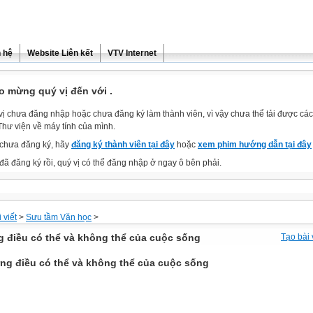
n hệ
Website Liên kết
VTV Internet
o mừng quý vị đến với .
vị chưa đăng nhập hoặc chưa đăng ký làm thành viên, vì vậy chưa thể tải được các 
Thư viện về máy tính của mình.
chưa đăng ký, hãy
đăng ký thành viên tại đây
hoặc
xem phim hướng dẫn tại đây
đã đăng ký rồi, quý vị có thể đăng nhập ở ngay ô bên phải.
 viết
>
Sưu tầm Văn học
>
 điều có thể và không thể của cuộc sống
Tạo bài 
ng điều có thể và không thể của cuộc sống