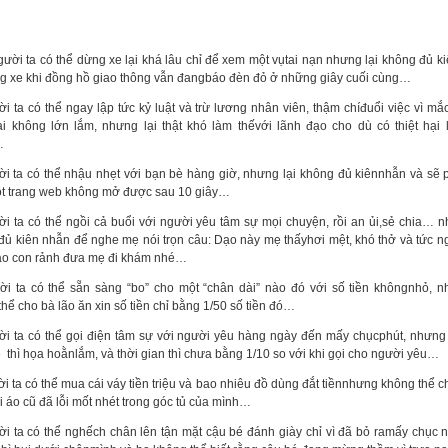
ời ta có thể dừng xe lại khá lâu chỉ để xem một vụtai nạn nhưng lại không đủ k
g xe khi đồng hồ giao thông vẫn đangbáo đèn đỏ ở những giây cuối cùng…
i ta có thể ngay lập tức kỷ luật và trừ lương nhân viên, thậm chíđuổi việc vì mắc
hại không lớn lắm, nhưng lại thật khó làm thếvới lãnh đạo cho dù có thiệt hại
…
ời ta có thể nhậu nhẹt với bạn bè hàng giờ, nhưng lại không đủ kiênnhẫn và sẽ 
t trang web không mở được sau 10 giây…
ời ta có thể ngồi cả buổi với người yêu tâm sự mọi chuyện, rồi an ủi,sẻ chia… n
đủ kiên nhẫn để nghe mẹ nói trọn câu: Dạo này mẹ thấyhơi mệt, khó thở và tức n
o con rảnh đưa mẹ đi khám nhé…
ời ta có thể sẵn sàng “bo” cho một “chân dài” nào đó với số tiền khôngnhỏ, n
hể cho bà lão ăn xin số tiền chỉ bằng 1/50 số tiền đó…
ời ta có thể gọi điện tâm sự với người yêu hàng ngày đến mấy chụcphút, nhưng
 thì họa hoằnlắm, và thời gian thì chưa bằng 1/10 so với khi gọi cho người yêu…
i ta có thể mua cái váy tiền triệu và bao nhiêu đồ dùng đắt tiềnnhưng không thể c
i áo cũ đã lỗi mốt nhét trong góc tủ của mình…
ời ta có thể nghếch chân lên tận mặt cậu bé đánh giày chỉ vì đã bỏ ramấy chục