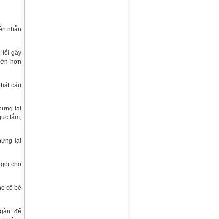
iên nhẫn
 lỗi gây
 lớn hơn
phát cáu
hưng lại
gực lắm,
hưng lại
 gọi cho
ho cô bé
 ngàn để