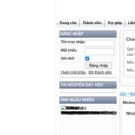
Trang chủ
Thành viên
Trợ giúp
Liê
ĐĂNG NHẬP
Chà
Tên truy nhập
Quý 
Mật khẩu
của 
Ghi nhớ
Nếu 
Nếu 
Quên mật khẩu
ĐK thành viên
TÀI NGUYÊN DẠY HỌC
Gốc
>
Bài
ẢNH NGẪU NHIÊN
Những
Nhữ