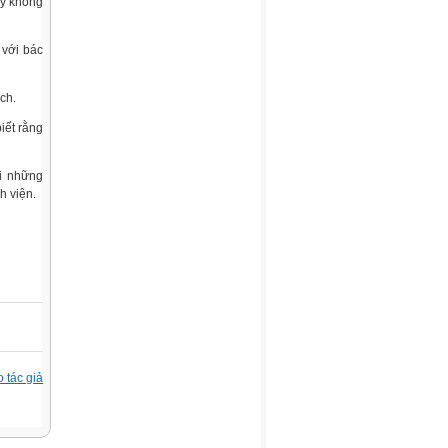
ay không
 với bác
ch.
iết rằng
ới những
h viện.
 tác giả