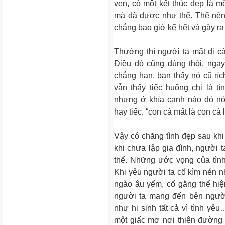
vẹn, có một kết thúc đẹp là 
mà đã được như thế. Thế nên
chẳng bao giờ kể hết và gây ra
Thường thì người ta mất đi cái
Điều đó cũng đúng thôi, nga
chẳng hạn, bạn thấy nó cũ ríc
vẫn thấy tiếc huống chi là t
nhưng ở khía cạnh nào đó nó
hay tiếc, “con cá mất là con cá 
Vậy có chăng tình đẹp sau khi tì
khi chưa lập gia đình, người t
thể. Những ước vọng của tìn
Khi yêu người ta cố kìm nén 
ngào âu yếm, cố gằng thể hiệ
người ta mang đến bên người
như hi sinh tất cả vì tình y
một giấc mơ nơi thiên đường