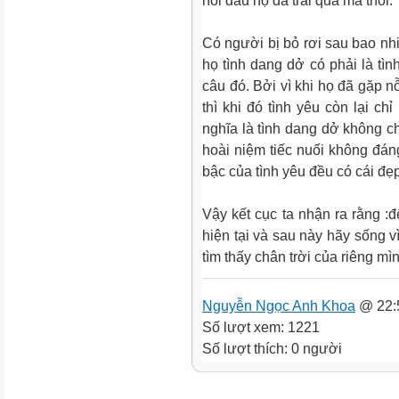
nỗi đau họ đã trải qua mà thôi.
Có người bị bỏ rơi sau bao nh
họ tình dang dở có phải là tì
câu đó. Bởi vì khi họ đã gặp nỗ
thì khi đó tình yêu còn lại c
nghĩa là tình dang dở không c
hoài niệm tiếc nuối không đán
bậc của tình yêu đều có cái đẹp
Vậy kết cục ta nhận ra rằng 
hiện tại và sau này hãy sống 
tìm thấy chân trời của riêng mìn
Nguyễn Ngọc Anh Khoa
@ 22:
Số lượt xem: 1221
Số lượt thích: 0 người