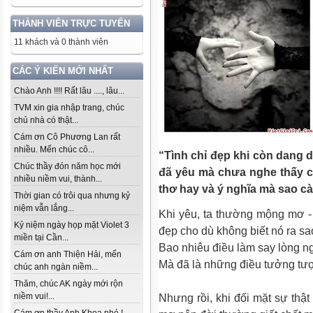
THÀNH VIÊN TRỰC TUYẾN
11 khách và 0 thành viên
CÁC Ý KIẾN MỚI NHẤT
Chào Anh !!!! Rất lâu ...., lâu...
TVM xin gia nhập trang, chúc
chủ nhà có thật...
Cám ơn Cô Phương Lan rất
nhiều. Mến chúc cô...
“Tình chỉ đẹp khi còn dang d
Chúc thầy đón năm học mới
đã yêu mà chưa nghe thấy c
nhiều niềm vui, thành...
thơ hay và ý nghĩa mà sao c
Thời gian có trôi qua nhưng kỷ
niệm vẫn lắng...
Khi yêu, ta thường mộng mơ -
Kỷ niệm ngày họp mặt Violet 3
đẹp cho dù không biết nó ra sa
miền tại Cần...
Bao nhiêu điều làm say lòng n
Cám ơn anh Thiện Hải, mến
Mà đã là những điều tưởng tượ
chúc anh ngàn niềm...
Thăm, chúc AK ngày mới rộn
Nhưng rồi, khi đối mặt sự thật
niềm vui!...