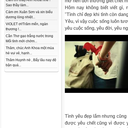
mơ nên đời thường giết chết 
Cám ơn thầy Anh Khoa nhé !
Sao thầy làm...
Hôm nay không biết viết gì,
Cám ơn Xuân Sơn và xin biểu
"Tình chỉ đẹp khi tình còn dan
dương lòng nhiệt...
Yêu, vì vậy cuộc sống luôn tư
ViOLET ơi!Trăm mến, ngàn
yêu cuộc sống, yêu đời, yêu n
thương !...
Cần Thơ gạo trắng nước trong
Mối tình mới chớm...
Thăm, chúc Anh Khoa một mùa
hè vui vẻ, hạnh...
Thăm Huynh nè , Bấy lâu nay đệ
bận quá...
Tình yêu đẹp lắm nhưng cũng 
được yêu chết cũng vì được y