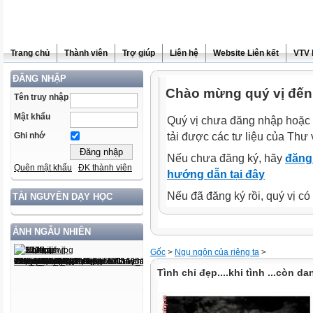
Trang chủ
Thành viên
Trợ giúp
Liên hệ
Website Liên kết
VTV 
ĐĂNG NHẬP
Chào mừng quý vị đến 
Tên truy nhập
Mật khẩu
Quý vị chưa đăng nhập hoặc 
tải được các tư liệu của Thư 
Ghi nhớ
Nếu chưa đăng ký, hãy
đăng 
Quên mật khẩu
ĐK thành viên
hướng dẫn tại đây
Nếu đã đăng ký rồi, quý vị c
TÀI NGUYÊN DẠY HỌC
ẢNH NGẪU NHIÊN
Gốc
>
Ngụ ngôn của riêng ta
>
Tình chỉ đẹp....khi tình ...còn da