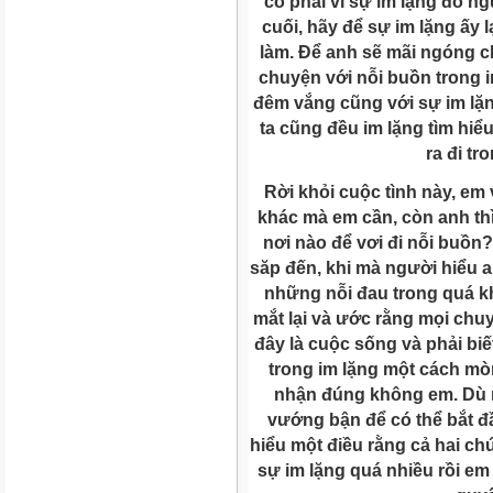
có phải vì sự im lặng đó ng
cuối, hãy để sự im lặng ấy 
làm. Để anh sẽ mãi ngóng c
chuyện với nỗi buồn trong 
đêm vắng cũng với sự im lặn
ta cũng đều im lặng tìm hiểu
ra đi t
Rời khỏi cuộc tình này, em
khác mà em cần, còn anh thì
nơi nào để vơi đi nỗi buồn
săp đến, khi mà người hiểu 
những nỗi đau trong quá kh
mắt lại và ước rằng mọi chu
đây là cuộc sống và phải bi
trong im lặng một cách mò
nhận đúng không em. Dù r
vướng bận để có thể bắt 
hiểu một điều rằng cả hai c
sự im lặng quá nhiều rồi em 