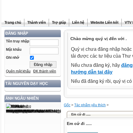
Trang chủ
Thành viên
Trợ giúp
Liên hệ
Website Liên kết
VTV 
ĐĂNG NHẬP
Chào mừng quý vị đến với .
Tên truy nhập
Quý vị chưa đăng nhập hoặc 
Mật khẩu
tải được các tư liệu của Thư 
Ghi nhớ
Nếu chưa đăng ký, hãy
đăng 
Quên mật khẩu
ĐK thành viên
hướng dẫn tại đây
Nếu đã đăng ký rồi, quý vị c
TÀI NGUYÊN DẠY HỌC
ẢNH NGẪU NHIÊN
Gốc
>
Tác phẩm yêu thích
>
Em cứ đi .....
Em cứ đi .....