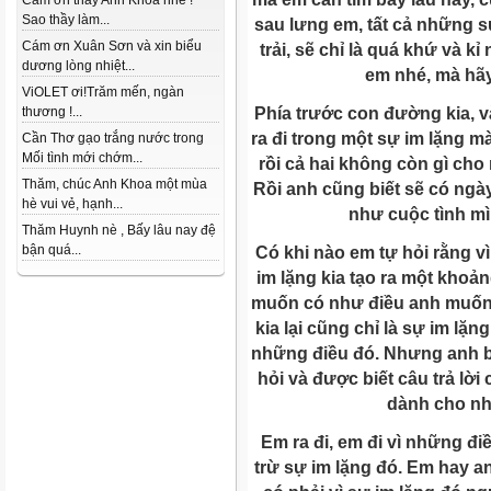
Cám ơn thầy Anh Khoa nhé !
Sao thầy làm...
sau lưng em, tất cả những 
Cám ơn Xuân Sơn và xin biểu
trải, sẽ chỉ là quá khứ và kỉ
dương lòng nhiệt...
em nhé, mà hãy
ViOLET ơi!Trăm mến, ngàn
Phía trước con đường kia, 
thương !...
ra đi trong một sự im lặng mà
Cần Thơ gạo trắng nước trong
Mối tình mới chớm...
rồi cả hai không còn gì cho
Thăm, chúc Anh Khoa một mùa
Rồi anh cũng biết sẽ có ngà
hè vui vẻ, hạnh...
như cuộc tình mì
Thăm Huynh nè , Bấy lâu nay đệ
bận quá...
Có khi nào em tự hỏi rằng vì
im lặng kia tạo ra một kho
muốn có như điều anh muốn? 
kia lại cũng chỉ là sự im lặ
những điều đó. Nhưng anh b
hỏi và được biết câu trả lời
dành cho nh
Em ra đi, em đi vì những đ
trừ sự im lặng đó. Em hay 