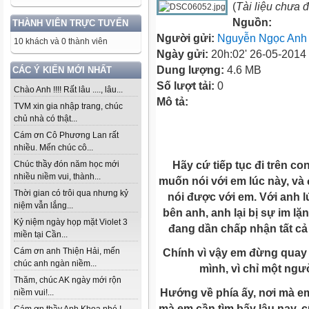
(
Tài liệu chưa 
Nguồn:
THÀNH VIÊN TRỰC TUYẾN
Người gửi:
Nguyễn Ngọc Anh
10 khách và 0 thành viên
Ngày gửi:
20h:02' 26-05-2014
Dung lượng:
4.6 MB
CÁC Ý KIẾN MỚI NHẤT
Số lượt tải:
0
Chào Anh !!!! Rất lâu ...., lâu...
Mô tả:
TVM xin gia nhập trang, chúc
chủ nhà có thật...
Cám ơn Cô Phương Lan rất
nhiều. Mến chúc cô...
Hãy cứ tiếp tục đi trên c
Chúc thầy đón năm học mới
nhiều niềm vui, thành...
muốn nói với em lúc này, và 
Thời gian có trôi qua nhưng kỷ
nói được với em. Với anh lú
niệm vẫn lắng...
bên anh, anh lại bị sự im lặn
Kỷ niệm ngày họp mặt Violet 3
đang dần chấp nhận tất cả 
miền tại Cần...
Cám ơn anh Thiện Hải, mến
Chính vì vậy em đừng quay đ
chúc anh ngàn niềm...
mình, vì chỉ một ngườ
Thăm, chúc AK ngày mới rộn
Hướng về phía ấy, nơi mà em 
niềm vui!...
mà em cần tìm bấy lâu nay, 