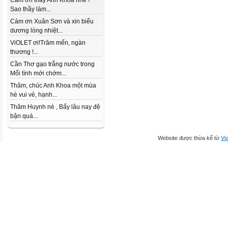
Cám ơn thầy Anh Khoa nhé !
Sao thầy làm...
Cám ơn Xuân Sơn và xin biểu
dương lòng nhiệt...
ViOLET ơi!Trăm mến, ngàn
thương !...
Cần Thơ gạo trắng nước trong
Mối tình mới chớm...
Thăm, chúc Anh Khoa một mùa
hè vui vẻ, hạnh...
Thăm Huynh nè , Bấy lâu nay đệ
bận quá...
Website được thừa kế từ
Vio