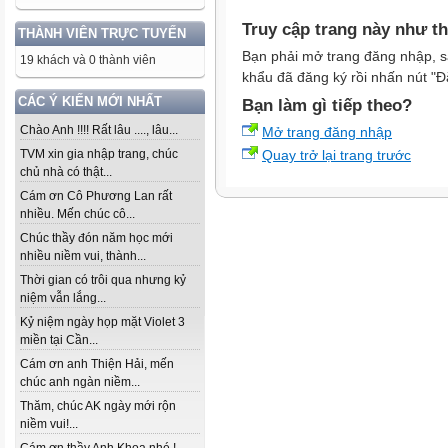
Truy cập trang này như t
THÀNH VIÊN TRỰC TUYẾN
Bạn phải mở trang đăng nhập, s
19 khách và 0 thành viên
khẩu đã đăng ký rồi nhấn nút "Đ
CÁC Ý KIẾN MỚI NHẤT
Bạn làm gì tiếp theo?
Chào Anh !!!! Rất lâu ...., lâu...
Mở trang đăng nhập
Quay trở lại trang trước
TVM xin gia nhập trang, chúc
chủ nhà có thật...
Cám ơn Cô Phương Lan rất
nhiều. Mến chúc cô...
Chúc thầy đón năm học mới
nhiều niềm vui, thành...
Thời gian có trôi qua nhưng kỷ
niệm vẫn lắng...
Kỷ niệm ngày họp mặt Violet 3
miền tại Cần...
Cám ơn anh Thiện Hải, mến
chúc anh ngàn niềm...
Thăm, chúc AK ngày mới rộn
niềm vui!...