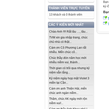
Bạn 
ký r
THÀNH VIÊN TRỰC TUYẾN
Bạn
13 khách và 0 thành viên
CÁC Ý KIẾN MỚI NHẤT
Chào Anh !!!! Rất lâu ...., lâu...
TVM xin gia nhập trang, chúc
chủ nhà có thật...
Cám ơn Cô Phương Lan rất
nhiều. Mến chúc cô...
Chúc thầy đón năm học mới
nhiều niềm vui, thành...
Thời gian có trôi qua nhưng kỷ
niệm vẫn lắng...
Kỷ niệm ngày họp mặt Violet 3
miền tại Cần...
Cám ơn anh Thiện Hải, mến
chúc anh ngàn niềm...
Thăm, chúc AK ngày mới rộn
niềm vui!...