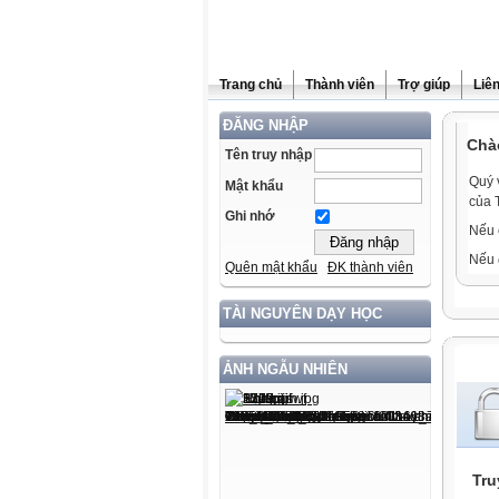
Trang chủ
Thành viên
Trợ giúp
Liê
ĐĂNG NHẬP
Chà
Tên truy nhập
Quý 
Mật khẩu
của 
Ghi nhớ
Nếu 
Nếu 
Quên mật khẩu
ĐK thành viên
TÀI NGUYÊN DẠY HỌC
ẢNH NGẪU NHIÊN
Tru