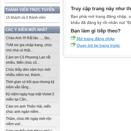
Truy cập trang này như t
THÀNH VIÊN TRỰC TUYẾN
Bạn phải mở trang đăng nhập, s
15 khách và 0 thành viên
khẩu đã đăng ký rồi nhấn nút "Đ
CÁC Ý KIẾN MỚI NHẤT
Bạn làm gì tiếp theo?
Chào Anh !!!! Rất lâu ...., lâu...
Mở trang đăng nhập
Quay trở lại trang trước
TVM xin gia nhập trang, chúc
chủ nhà có thật...
Cám ơn Cô Phương Lan rất
nhiều. Mến chúc cô...
Chúc thầy đón năm học mới
nhiều niềm vui, thành...
Thời gian có trôi qua nhưng kỷ
niệm vẫn lắng...
Kỷ niệm ngày họp mặt Violet 3
miền tại Cần...
Cám ơn anh Thiện Hải, mến
chúc anh ngàn niềm...
Thăm, chúc AK ngày mới rộn
niềm vui!...