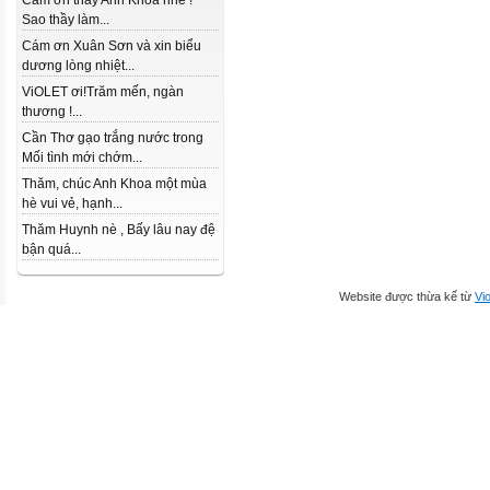
Cám ơn thầy Anh Khoa nhé !
Sao thầy làm...
Cám ơn Xuân Sơn và xin biểu
dương lòng nhiệt...
ViOLET ơi!Trăm mến, ngàn
thương !...
Cần Thơ gạo trắng nước trong
Mối tình mới chớm...
Thăm, chúc Anh Khoa một mùa
hè vui vẻ, hạnh...
Thăm Huynh nè , Bấy lâu nay đệ
bận quá...
Website được thừa kế từ
Vio