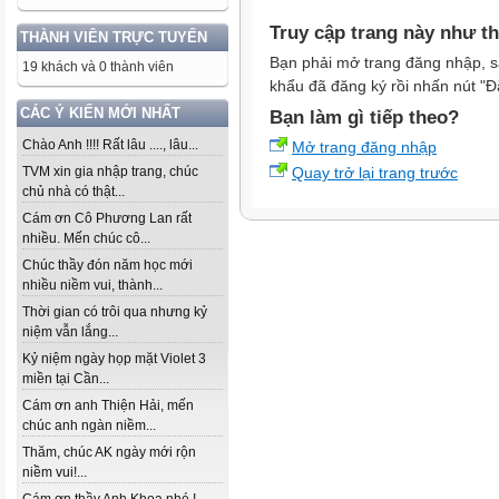
Truy cập trang này như t
THÀNH VIÊN TRỰC TUYẾN
Bạn phải mở trang đăng nhập, s
19 khách và 0 thành viên
khẩu đã đăng ký rồi nhấn nút "Đ
CÁC Ý KIẾN MỚI NHẤT
Bạn làm gì tiếp theo?
Chào Anh !!!! Rất lâu ...., lâu...
Mở trang đăng nhập
Quay trở lại trang trước
TVM xin gia nhập trang, chúc
chủ nhà có thật...
Cám ơn Cô Phương Lan rất
nhiều. Mến chúc cô...
Chúc thầy đón năm học mới
nhiều niềm vui, thành...
Thời gian có trôi qua nhưng kỷ
niệm vẫn lắng...
Kỷ niệm ngày họp mặt Violet 3
miền tại Cần...
Cám ơn anh Thiện Hải, mến
chúc anh ngàn niềm...
Thăm, chúc AK ngày mới rộn
niềm vui!...