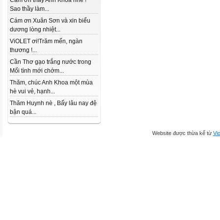
Cám ơn thầy Anh Khoa nhé !
Sao thầy làm...
Cám ơn Xuân Sơn và xin biểu
dương lòng nhiệt...
ViOLET ơi!Trăm mến, ngàn
thương !...
Cần Thơ gạo trắng nước trong
Mối tình mới chớm...
Thăm, chúc Anh Khoa một mùa
hè vui vẻ, hạnh...
Thăm Huynh nè , Bấy lâu nay đệ
bận quá...
Website được thừa kế từ
Vio