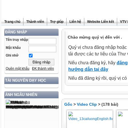
Trang chủ
Thành viên
Trợ giúp
Liên hệ
Website Liên kết
VTV 
ĐĂNG NHẬP
Chào mừng quý vị đến với .
Tên truy nhập
Quý vị chưa đăng nhập hoặc 
Mật khẩu
tải được các tư liệu của Thư 
Ghi nhớ
Nếu chưa đăng ký, hãy
đăng 
Quên mật khẩu
ĐK thành viên
hướng dẫn tại đây
Nếu đã đăng ký rồi, quý vị c
TÀI NGUYÊN DẠY HỌC
ẢNH NGẪU NHIÊN
Gốc
>
Video Clip
> (178 bài)