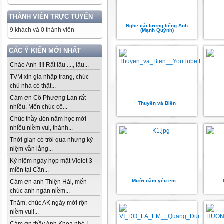
THÀNH VIÊN TRỰC TUYẾN
Nghe cải lương tiếng Anh
9 khách và 0 thành viên
(Mạnh Quỳnh)
CÁC Ý KIẾN MỚI NHẤT
Chào Anh !!!! Rất lâu ...., lâu...
TVM xin gia nhập trang, chúc
chủ nhà có thật...
Cám ơn Cô Phương Lan rất
Thuyền và Biển
nhiều. Mến chúc cô...
Chúc thầy đón năm học mới
nhiều niềm vui, thành...
Thời gian có trôi qua nhưng kỷ
niệm vẫn lắng...
Kỷ niệm ngày họp mặt Violet 3
miền tại Cần...
Mười năm yêu em....
Cám ơn anh Thiện Hải, mến
chúc anh ngàn niềm...
Thăm, chúc AK ngày mới rộn
niềm vui!...