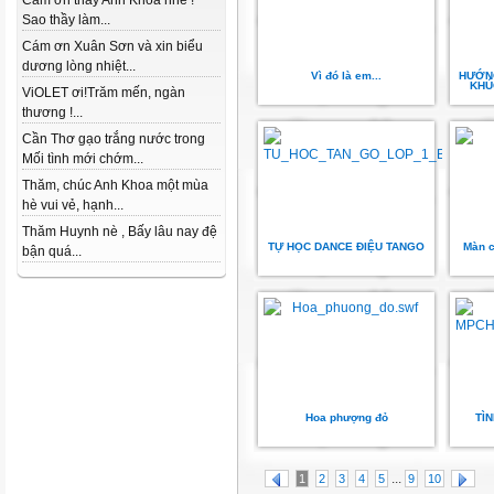
Cám ơn thầy Anh Khoa nhé !
Sao thầy làm...
Cám ơn Xuân Sơn và xin biểu
dương lòng nhiệt...
Vì đó là em...
HƯỚNG
KHÚ
ViOLET ơi!Trăm mến, ngàn
thương !...
Cần Thơ gạo trắng nước trong
Mối tình mới chớm...
Thăm, chúc Anh Khoa một mùa
hè vui vẻ, hạnh...
Thăm Huynh nè , Bấy lâu nay đệ
TỰ HỌC DANCE ĐIỆU TANGO
Màn c
bận quá...
Hoa phượng đỏ
TÌ
...
1
2
3
4
5
9
10